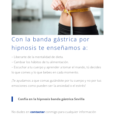
Con la banda gástrica por
hipnosis te enseñamos a:
– Liberarte de la mentalidad de dieta.
– Cambiar los hábitos de tu alimentación.
– Escuchar a tu cuerpo y aprender a tomar el mando, tú decides
lo que comes y lo que bebes en cada momento.
¡Te ayudamos a que comas guiándote por tu cuerpo y no por tus
emociones como pueden ser la ansiedad o el estrés!
Confía en la hipnosis banda gástrica Sevilla
No dudes en
contactar
conmigo para cualquier información