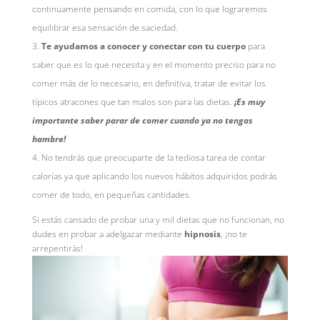
continuamente pensando en comida, con lo que lograremos
equilibrar esa sensación de saciedad.
Te ayudamos a conocer y conectar con tu cuerpo
para
saber que es lo que necesita y en el momento preciso para no
comer más de lo necesario, en definitiva, tratar de evitar los
típicos atracones que tan malos son para las dietas.
¡Es muy
importante saber parar de comer cuando ya no tengas
hambre!
No tendrás que preocuparte de la tediosa tarea de contar
calorías ya que aplicando los nuevos hábitos adquiridos podrás
comer de todo, en pequeñas cantidades.
Si estás cansado de probar una y mil dietas que no funcionan, no
dudes en probar a adelgazar mediante
hipnosis
, ¡no te
arrepentirás!