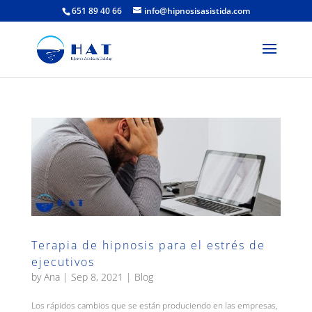
651 89 40 66
info@hipnosisasistida.com
Terapia de hipnosis para el estrés de
ejecutivos
by
Ana
|
Sep 8, 2021
|
Blog
Los rápidos cambios que se están produciendo en las empresas,