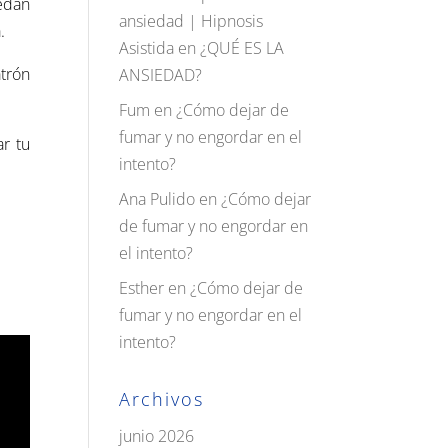
uedan
ansiedad | Hipnosis
a
.
Asistida
en
¿QUÉ ES LA
trón
ANSIEDAD?
Fum
en
¿Cómo dejar de
fumar y no engordar en el
r tu
intento?
Ana Pulido
en
¿Cómo dejar
de fumar y no engordar en
el intento?
Esther
en
¿Cómo dejar de
fumar y no engordar en el
intento?
Archivos
junio 2026