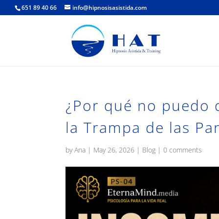
651 89 40 66
info@hipnosisasistida.com
¿Por qué no puedo 
la Trampa de las Pan
by
Ana
|
May 26, 2026
|
Blog
|
0 comments