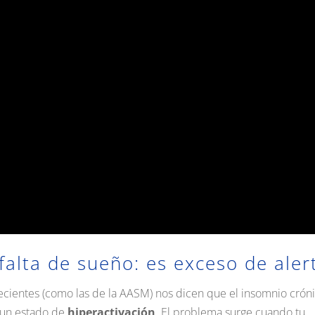
falta de sueño: es exceso de aler
s recientes (como las de la AASM) nos dicen que el insomnio crón
 un estado de
hiperactivación
.
El problema surge cuando tu