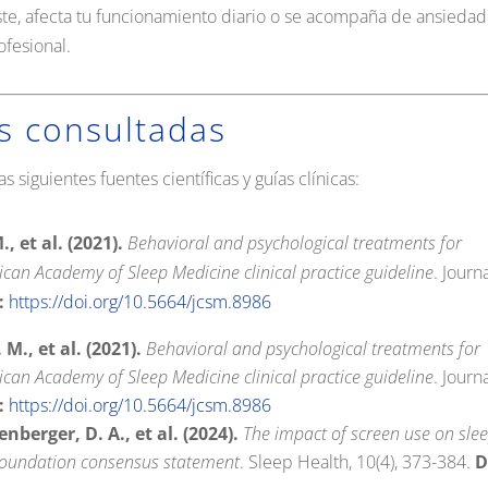
ste, afecta tu funcionamiento diario o se acompaña de ansiedad
ofesional.
es consultadas
s siguientes fuentes científicas y guías clínicas:
., et al. (2021).
Behavioral and psychological treatments for
ican Academy of Sleep Medicine clinical practice guideline
.
Journa
:
https://doi.org/10.5664/jcsm.8986
 M., et al. (2021).
Behavioral and psychological treatments for
ican Academy of Sleep Medicine clinical practice guideline
.
Journa
:
https://doi.org/10.5664/jcsm.8986
nberger, D. A., et al. (2024).
The impact of screen use on sle
 Foundation consensus statement
.
Sleep Health, 10(4), 373-384.
D