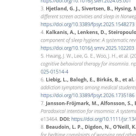
https://doi.org/10.1016/j.sleh.2024.05.001
Hjetland, G. J., Sivertsen, B., Hysing, M
different screen activities and sleep in Norwe
https://doi.org/10.3389/fpsyt.2025.1548273
Kalkanis, A., Lenkens, D., Steiropoulo
component of sleep hygiene: A systematic re
https://doi.org/10.1016/j.smrv.2025.102203
Hwang, J. W., Lee, G. E., Woo, J. H., et al. (
cognitive behavioral therapy for insomnia
. n
025-01514-4
Liebig, L., Balogh, E., Birkás, B., et al.
addiction symptoms among medical students: 
https://doi.org/10.3389/fpsyt.2026.1735186
Jansson-Fröjmark, M., Alfonsson, S., B
Paradoxical intention for insomnia: A system
e13464.
DOI:
https://doi.org/10.1111/jsr.1
Beaudoin, L. P., Digdon, N., O’Neill, K
for bedtime complaints of worrying and other 