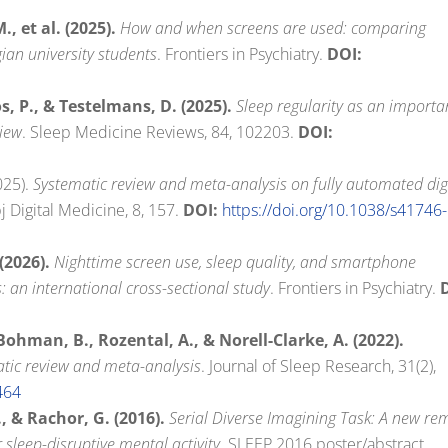
., et al. (2025).
How and when screens are used: comparing
gian university students
.
Frontiers in Psychiatry.
DOI:
s, P., & Testelmans, D. (2025).
Sleep regularity as an importa
view
.
Sleep Medicine Reviews, 84, 102203.
DOI:
2025)
.
Systematic review and meta-analysis on fully automated dig
pj Digital Medicine, 8, 157.
DOI:
https://doi.org/10.1038/s41746-
 (2026).
Nighttime screen use, sleep quality, and smartphone
an international cross-sectional study
.
Frontiers in Psychiatry.
ohman, B., Rozental, A., & Norell-Clarke, A. (2022).
atic review and meta-analysis
.
Journal of Sleep Research, 31(2),
3464
., & Rachor, G. (2016).
Serial Diverse Imagining Task: A new re
sleep-disruptive mental activity
.
SLEEP 2016 poster/abstract.