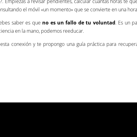
?
.
Empiezas a revisar pendientes, calcular cuántas horas te q
onsultando el móvil «un momento» que se convierte en una hor
 debes saber es que
no es un fallo de tu voluntad
.
Es un pa
 ciencia en la mano, podemos reeducar
.
 esta conexión y te propongo una guía práctica para recupera