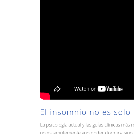
El insomnio no es solo 
La psicología actual y las guías clínicas má
no es simplemente «no poder dormir», sino