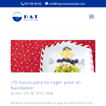
651 89 40 66
info@hipnosisasistida.com
¡10 trucos para no coger peso en
Navidades!
by
Ana
|
Dic 28, 2018
|
Blog
Mantener una dieta equilibrada a lo largo de todo el año es muy