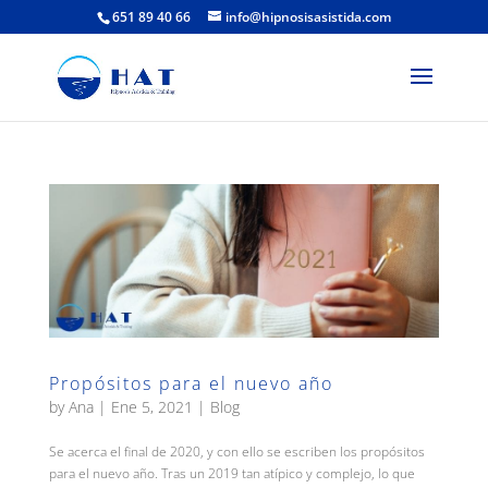
651 89 40 66
info@hipnosisasistida.com
Propósitos para el nuevo año
by
Ana
|
Ene 5, 2021
|
Blog
Se acerca el final de 2020, y con ello se escriben los propósitos
para el nuevo año. Tras un 2019 tan atípico y complejo, lo que