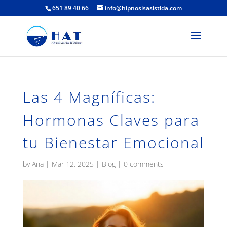
651 89 40 66
info@hipnosisasistida.com
Las 4 Magníficas:
Hormonas Claves para
tu Bienestar Emocional
by
Ana
|
Mar 12, 2025
|
Blog
|
0 comments