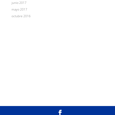
junio 2017
mayo 2017
octubre 2016
Hipnosis Clínica
¿Qué es la hipnosis?
Blog
Contacto