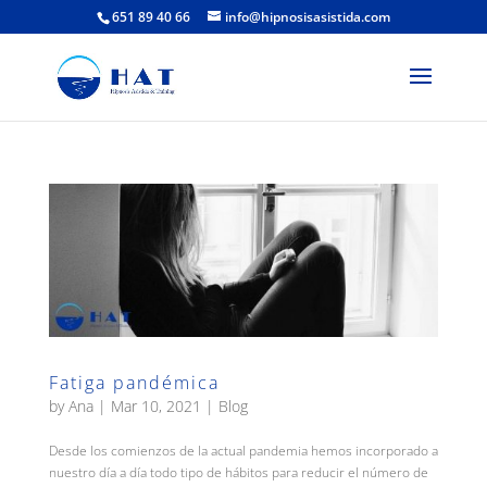
651 89 40 66
info@hipnosisasistida.com
Fatiga pandémica
by
Ana
|
Mar 10, 2021
|
Blog
Desde los comienzos de la actual pandemia hemos incorporado a
nuestro día a día todo tipo de hábitos para reducir el número de