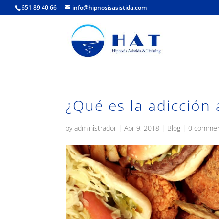
651 89 40 66
info@hipnosisasistida.com
¿Qué es la adicción
by
administrador
|
Abr 9, 2018
|
Blog
|
0 comme