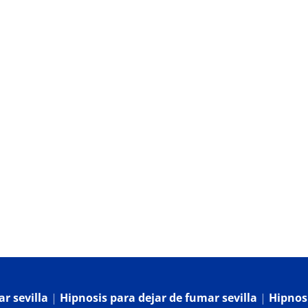
og
Contacto
r sevilla
|
Hipnosis para dejar de fumar sevilla
|
Hipnosi