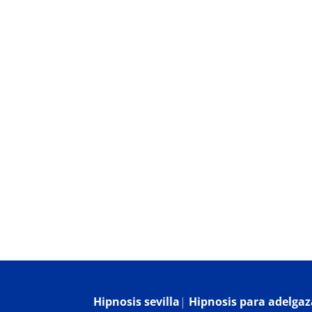
Hipnosis Clínica
¿Qué es la hipnosis?
Bl
Hipnosis sevilla
|
Hipnosis para adelgaza