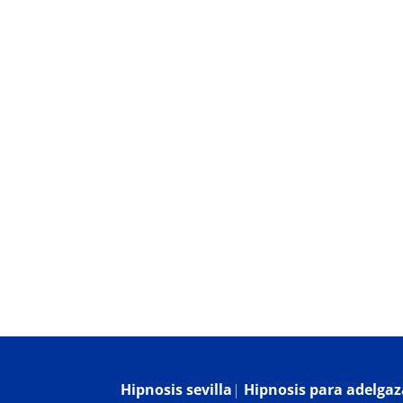
Hipnosis Clínica
¿Qué es la hipnosis?
Bl
Hipnosis sevilla
|
Hipnosis para adelgaza