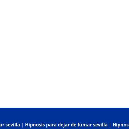
og
Contacto
r sevilla
|
Hipnosis para dejar de fumar sevilla
|
Hipnosi