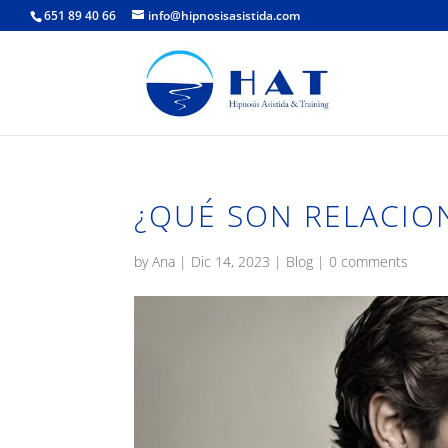
651 89 40 66
info@hipnosisasistida.com
¿QUÉ SON RELACIO
by
Ana
|
Dic 14, 2023
|
Blog
|
0 comments