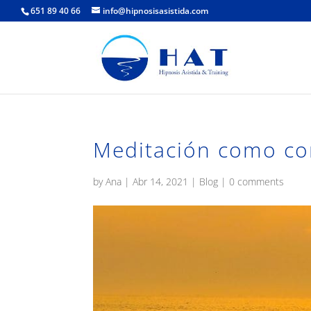
651 89 40 66
info@hipnosisasistida.com
Meditación como co
by
Ana
|
Abr 14, 2021
|
Blog
|
0 comments