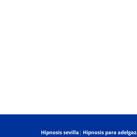
Hipnosis Clínica
¿Qué es la hipnosis?
Bl
Hipnosis sevilla
|
Hipnosis para adelgaza