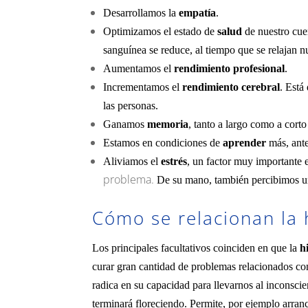
Desarrollamos la
empatía
.
Optimizamos el estado de
salud
de nuestro cue
sanguínea se reduce, al tiempo que se relajan n
Aumentamos el
rendimiento
profesional
.
Incrementamos el
rendimiento cerebral
. Está
las personas.
Ganamos
memoria
, tanto a largo como a corto
Estamos en condiciones de
aprender
más, ante
Aliviamos el
estrés
, un factor muy importante e
problema.
De su mano, también percibimos un
Cómo se relacionan la 
Los principales facultativos coinciden en que la
hi
curar gran cantidad de problemas relacionados con 
radica en su capacidad para llevarnos al inconsci
terminará floreciendo. Permite, por ejemplo arran