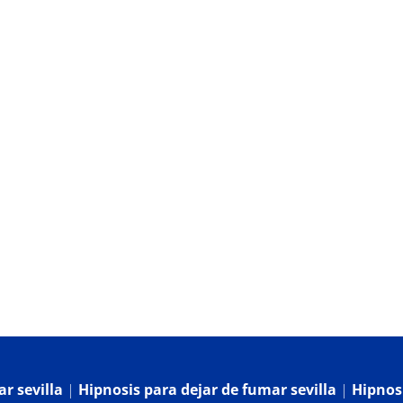
og
Contacto
r sevilla
|
Hipnosis para dejar de fumar sevilla
|
Hipnosi