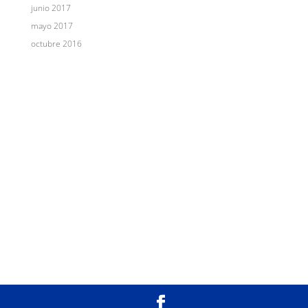
junio 2017
mayo 2017
octubre 2016
Hipnosis Clínica
¿Qué es la hipnosis?
Blog
Contacto