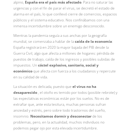
alpino,
España era el país más afectado
. Para no saturar las
urgencias y con el fin de parar el virus, se decretó el estado de
alarma en el país, lo que conllevó cierre de comercios, espacios
públicos y el sistema educativo. Nos confinábamos con una
inmensa incertidumbre sobre un enemigo desconocido.
Mientras la pandemia seguía a sus anchas por la geografía
mundial, se comenzaba a hablar de la
caída de la economía
:
España registrará en 2020 la mayor bajada del PIB desde la
Guerra Civil, algo que afecta a millones de hogares: pérdida de
puestos de trabajo, caída de los ingresos y posibles subidas de
impuestos. Un
cóctel explosivo, sanitario, social y
económico
que afecta con fuerza a los ciudadanos y repercute
en su calidad de vida.
La situación es delicada, puesto que
el virus no ha
desaparecido
, el otoño es temido por todos (posible rebrote) y
las expectativas económicas están por los suelos. No es de
extrañar que, ante esta tesitura, muchas personas sufran
ansiedad y estrés, pero sobre todo trastornos del sueño,
insomnio.
Necesitamos dormir y desconectar
de los
problemas, pero, en la actualidad, muchos individuos no
podemos pegar ojo por esta elevada incertidumbre.