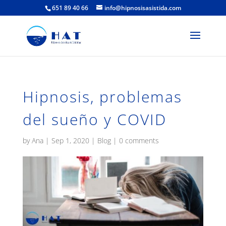
651 89 40 66
info@hipnosisasistida.com
Hipnosis, problemas
del sueño y COVID
by
Ana
|
Sep 1, 2020
|
Blog
|
0 comments