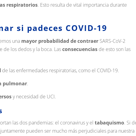
s respiratorios
.
Esto resulta de vital importancia durante
mar si padeces COVID-19
remos una
mayor probabilidad de contraer
SARS-CoV-2
te de los dedos y la boca. Las
consecuencias
de esto son las
d
de las enfermedades respiratorias, como el COVID-19.
ón pulmonar
.
ersos
y necesidad de UCI.
s
rtan las dos pandemias: el coronavirus y el
tabaquismo
. Si d
conjuntamente pueden ser mucho más perjudiciales para nuestra