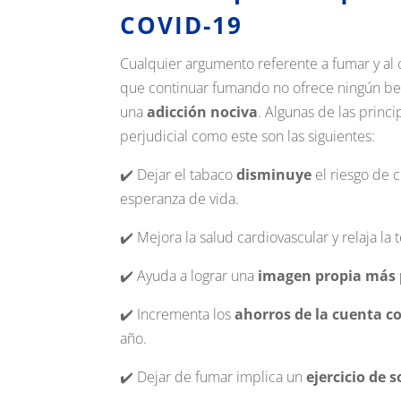
COVID-19
Cualquier argumento referente a fumar y al
que continuar fumando no ofrece ningún bene
una
adicción nociva
.
Algunas de las princ
perjudicial como este son las siguientes:
✔️ Dejar el tabaco
disminuye
el riesgo de 
esperanza de vida.
✔️ Mejora la salud cardiovascular y relaja la
✔️ Ayuda a lograr una
imagen propia más 
✔️ Incrementa los
ahorros de la cuenta co
año.
✔️ Dejar de fumar implica un
ejercicio de s