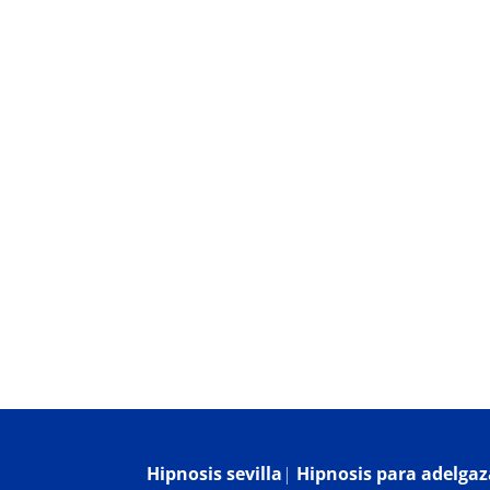
Hipnosis Clínica
¿Qué es la hipnosis?
Bl
Hipnosis sevilla
|
Hipnosis para adelgaza