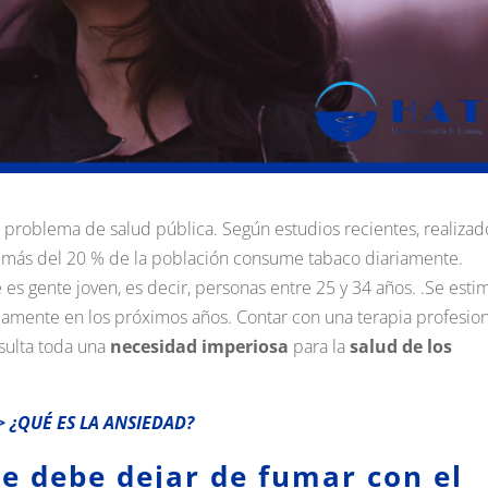
 problema de salud pública. Según estudios recientes, realizad
E), más del 20 % de la población consume tabaco diariamente.
es gente joven, es decir, personas entre 25 y 34 años. .Se esti
amente en los próximos años. Contar con una terapia profesion
sulta toda una
necesidad imperiosa
para la
salud de los
> ¿QUÉ ES LA ANSIEDAD?
se debe dejar de fumar con el