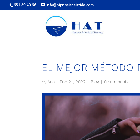
651 89 40 66
info@hipnosisasistida.com
EL MEJOR MÉTODO 
by
Ana
|
Ene 21, 2022
|
Blog
|
0 comments