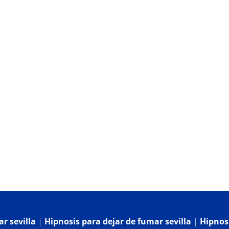
og
Contacto
r sevilla
|
Hipnosis para dejar de fumar sevilla
|
Hipnosi