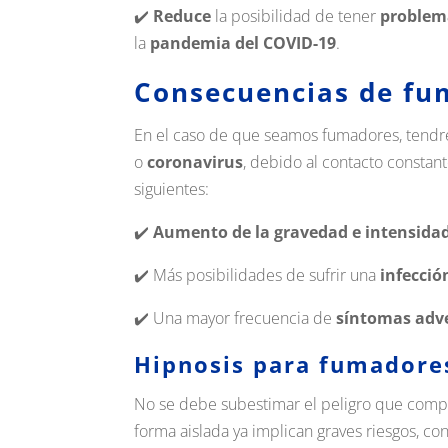
✔️
Reduce
la posibilidad de tener
problema
la
pandemia del COVID-19
.
Consecuencias de fu
En el caso de que seamos fumadores, tend
o
coronavirus
, debido al contacto constan
siguientes:
✔️
Aumento de la gravedad e intensida
✔️ Más posibilidades de sufrir una
infecci
✔️ Una mayor frecuencia de
síntomas adv
Hipnosis para fumadore
No se debe subestimar el peligro que compo
forma aislada ya implican graves riesgos, 