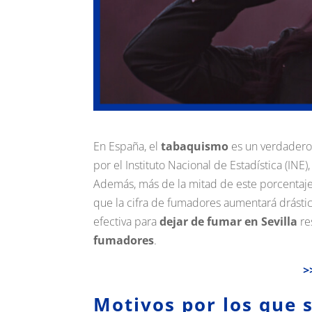
En España, el
tabaquismo
es un verdadero
por el Instituto Nacional de Estadística (IN
Además, más de la mitad de este porcentaje 
que la cifra de fumadores aumentará drástic
efectiva para
dejar de fumar en Sevilla
re
fumadores
.
>
Motivos por los que 